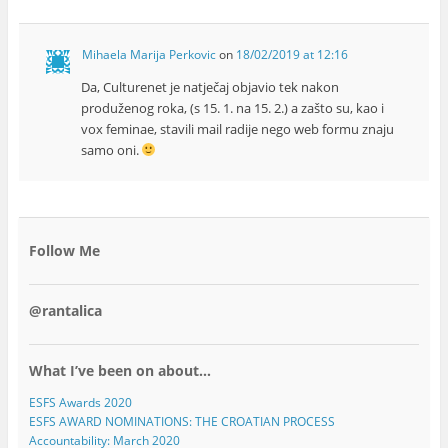
Mihaela Marija Perkovic
on
18/02/2019 at 12:16
Da, Culturenet je natječaj objavio tek nakon
produženog roka, (s 15. 1. na 15. 2.) a zašto su, kao i
vox feminae, stavili mail radije nego web formu znaju
samo oni.
Follow Me
@rantalica
What I’ve been on about…
ESFS Awards 2020
ESFS AWARD NOMINATIONS: THE CROATIAN PROCESS
Accountability: March 2020