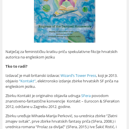
Natječaj za feminističku kratku priču spekulativne fikcije hrvatskih
autorica na engleskom jeziku
Tko to radi?
Izdavač je mali britanski izdavac
Wizard’s Tower Press
, koji je 2013.
objavio
“Kontakt”
, elektronsko izdanje zbirke hrvatskih SF priča na
engleskom jeziku.
Zbirku Kontakt je originalno objavila udruga
SFera
povodom
znanstveno-fantastične konvencije Kontakt – Eurocon & SFeraKon
2012, održane u Zagrebu 2012. godine.
Zbirku uređuje Mihaela-Marija Perković, su-urednica zbirke “Zlatni
zmajev svitak”, prve zbirke hrvatskih fantasy priča (SFera, 2008.) i
urednica romana “Prolaz za divljač” (SFera, 2015.) Ive Šakić Ristić, i