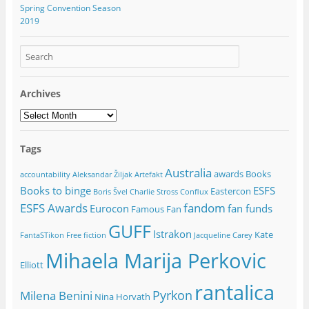
Spring Convention Season
2019
Archives
Archives
Tags
Australia
awards
Books
accountability
Aleksandar Žiljak
Artefakt
Books to binge
ESFS
Eastercon
Boris Švel
Charlie Stross
Conflux
ESFS Awards
fandom
Eurocon
fan funds
Famous Fan
GUFF
Istrakon
Kate
FantaSTikon
Free fiction
Jacqueline Carey
Mihaela Marija Perkovic
Elliott
rantalica
Pyrkon
Milena Benini
Nina Horvath