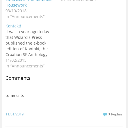
o
d
d
w
w
d
d
n
Housework
w
o
o
)
)
o
o
d
)
w
w
w
w
o
03/10/2018
)
)
)
)
w
)
In “Announcements”
Kontakt!
It was a year ago today
that Wizard's Press
published the e-book
edition of Kontakt, the
Croatian SF Anthology
that the SFera Society -
11/02/2015
namely Darko Macan and
In “Announcements”
Tatjana Jambrišak as
editor and translation
Comments
editor respectively -
produced as the
international version of a
comments
two-decade-old SFeraKon
tradition for the Zagreb…
11/01/2019
7
Replies