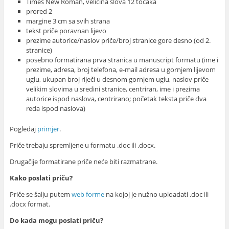
Times New Roman, veličina slova 12 točaka
prored 2
margine 3 cm sa svih strana
tekst priče poravnan lijevo
prezime autorice/naslov priče/broj stranice gore desno (od 2.
stranice)
posebno formatirana prva stranica u manuscript formatu (ime i
prezime, adresa, broj telefona, e-mail adresa u gornjem lijevom
uglu, ukupan broj riječi u desnom gornjem uglu, naslov priče
velikim slovima u sredini stranice, centriran, ime i prezima
autorice ispod naslova, centrirano; početak teksta priče dva
reda ispod naslova)
Pogledaj
primjer
.
Priče trebaju spremljene u formatu .doc ili .docx.
Drugačije formatirane priče neće biti razmatrane.
Kako poslati priču?
Priče se šalju putem
web forme
na kojoj je nužno uploadati .doc ili
.docx format.
Do kada mogu poslati priču?