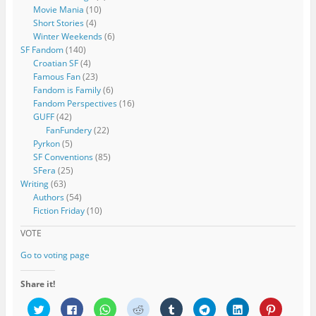
Movie Mania
(10)
Short Stories
(4)
Winter Weekends
(6)
SF Fandom
(140)
Croatian SF
(4)
Famous Fan
(23)
Fandom is Family
(6)
Fandom Perspectives
(16)
GUFF
(42)
FanFundery
(22)
Pyrkon
(5)
SF Conventions
(85)
SFera
(25)
Writing
(63)
Authors
(54)
Fiction Friday
(10)
VOTE
Go to voting page
Share it!
C
C
C
C
C
C
C
C
l
l
l
l
l
l
l
l