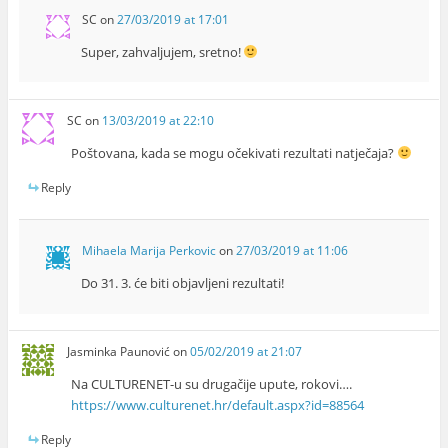
SC
on
27/03/2019 at 17:01
Super, zahvaljujem, sretno!
SC
on
13/03/2019 at 22:10
Poštovana, kada se mogu očekivati rezultati natječaja?
Reply
Mihaela Marija Perkovic
on
27/03/2019 at 11:06
Do 31. 3. će biti objavljeni rezultati!
Jasminka Paunović
on
05/02/2019 at 21:07
Na CULTURENET-u su drugačije upute, rokovi….
https://www.culturenet.hr/default.aspx?id=88564
Reply