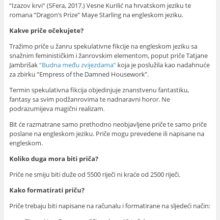
“Izazov krvi” (SFera, 2017.) Vesne Kurilić na hrvatskom jeziku te
romana “Dragon’s Prize” Maye Starling na engleskom jeziku.
Kakve priče očekujete?
Tražimo priče u žanru spekulativne fikcije na engleskom jeziku sa
snažnim feminističkim i žanrovskim elementom, poput priče Tatjane
Jambrišak
“Budna među zvijezdama”
koja je poslužila kao nadahnuće
za zbirku “Empress of the Damned Housework”.
Termin spekulativna fikcija objedinjuje znanstvenu fantastiku,
fantasy sa svim podžanrovima te nadnaravni horor. Ne
podrazumijeva magični realizam.
Bit će razmatrane samo prethodno neobjavljene priče te samo priče
poslane na engleskom jeziku. Priče mogu prevedene ili napisane na
engleskom.
Koliko duga mora biti priča?
Priče ne smiju biti duže od 5500 riječi ni kraće od 2500 riječi.
Kako formatirati priču?
Priče trebaju biti napisane na računalu i formatirane na sljedeći način: