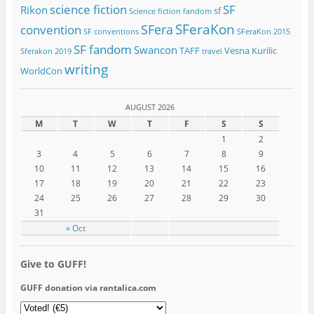
science fiction
SF
Rikon
sf
Science fiction fandom
SFeraKon
SFera
convention
SF conventions
SFeraKon 2015
SF fandom
Swancon
TAFF
Vesna Kurilic
Sferakon 2019
travel
writing
WorldCon
AUGUST 2026
M
T
W
T
F
S
S
1
2
3
4
5
6
7
8
9
10
11
12
13
14
15
16
17
18
19
20
21
22
23
24
25
26
27
28
29
30
31
« Oct
Give to GUFF!
GUFF donation via rantalica.com