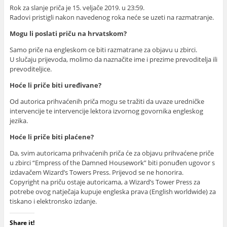
Rok za slanje priča je 15. veljače 2019. u 23:59.
Radovi pristigli nakon navedenog roka neće se uzeti na razmatranje.
Mogu li poslati priču na hrvatskom?
Samo priče na engleskom ce biti razmatrane za objavu u zbirci.
U slučaju prijevoda, molimo da naznačite ime i prezime prevoditelja ili
prevoditeljice.
Hoće li priče biti uređivane?
Od autorica prihvaćenih priča mogu se tražiti da uvaze uredničke
intervencije te intervencije lektora izvornog govornika engleskog
jezika.
Hoće li priče biti plaćene?
Da, svim autoricama prihvaćenih priča će za objavu prihvaćene priče
u zbirci “Empress of the Damned Housework” biti ponuđen ugovor s
izdavačem Wizard’s Towers Press. Prijevod se ne honorira.
Copyright na priču ostaje autoricama, a Wizard’s Tower Press za
potrebe ovog natječaja kupuje engleska prava (English worldwide) za
tiskano i elektronsko izdanje.
Share it!